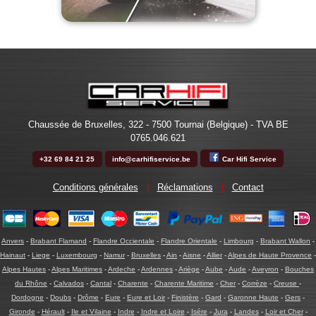
Chaussée de Bruxelles, 322 - 7500 Tournai (Belgique) - TVA BE
0765.046.621
+32 69 84 21 25
info@carhifiservice.be
Car Hifi Service
Conditions générales
|
Réclamations
|
Contact
Anvers
-
Brabant Flamand
-
Flandre Occientale
-
Flandre Orientale
-
Limbourg
-
Brabant Wallon
-
Hainaut
-
Liege
-
Luxembourg
-
Namur
-
Bruxelles
-
Ain
-
Aisne
-
Allier
-
Alpes de Haute Provence
-
Alpes Hautes
-
Alpes Maritimes
-
Ardeche
-
Ardennes
-
Ariège
-
Aube
-
Aude
-
Aveyron
-
Bouches
du Rhône
-
Calvados
-
Cantal
-
Charente
-
Charente Maritime
-
Cher
-
Corrèze
-
Creuse
-
Dordogne
-
Doubs
-
Drôme
-
Eure
-
Eure et Loir
-
Finistère
-
Gard
-
Garonne Haute
-
Gers
-
Gironde
-
Hérault
-
Ile et Vilaine
-
Indre
-
Indre et Loire
-
Isére
-
Jura
-
Landes
-
Loir et Cher
-