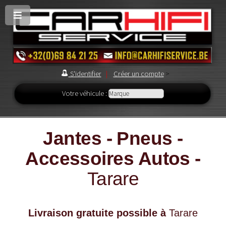
S'identifier
|
Créer un compte
>
Votre véhicule :
Jantes - Pneus -
Accessoires Autos -
Tarare
Livraison gratuite possible à
Tarare