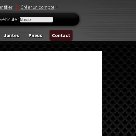
ntifier
|
Créer un compte
>
véhicule :
Jantes
Pneus
Contact