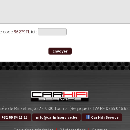
le code
96279FL
ici :
sée de Bruxelles, 322 - 7500 Tournai (Belgique) - TVA BE 0765.046.62
+32 69 84 21 25
info@carhifiservice.be
Car Hifi Service