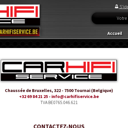
S'ide
Votre 
Accueil
Chaussée de Bruxelles, 322 - 7500 Tournai (Belgique)
+32 69 84 21 25
-
info@carhifiservice.be
TVA BE0765.046.621
CONTACTEZ-NOUS