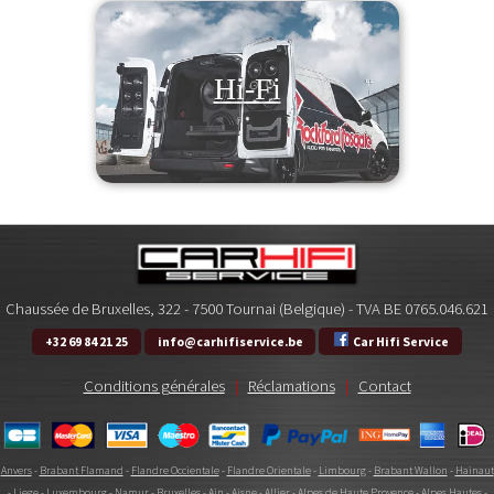
Hi-Fi
Chaussée de Bruxelles, 322 - 7500 Tournai (Belgique) - TVA BE 0765.046.621
+32 69 84 21 25
info@carhifiservice.be
Car Hifi Service
Conditions générales
|
Réclamations
|
Contact
Anvers
-
Brabant Flamand
-
Flandre Occientale
-
Flandre Orientale
-
Limbourg
-
Brabant Wallon
-
Hainaut
-
Liege
-
Luxembourg
-
Namur
-
Bruxelles
-
Ain
-
Aisne
-
Allier
-
Alpes de Haute Provence
-
Alpes Hautes
-